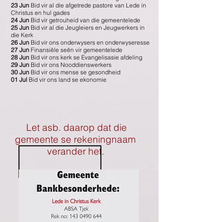
23 Jun
Bid vir al die afgetrede pastore van Lede in
Christus en hul gades
24 Jun
Bid vir getrouheid van die gemeentelede
25 Jun
Bid vir al die Jeugleiers en Jeugwerkers in
die Kerk
26 Jun
Bid vir ons onderwysers en onderwyseresse
27 Jun
Finansiële seën vir gemeentelede
28 Jun
Bid vir ons kerk se Evangelisasie afdeling
29 Jun
Bid vir ons Nooddienswerkers
30 Jun
Bid vir ons mense se gesondheid
01
Jul
Bid vir ons land se ekonomie
Let asb. daarop dat die
gemeente se rekeningnaam
verander het.