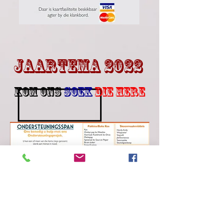
JAARTEMA 2022
Kom ons
soek
Die here