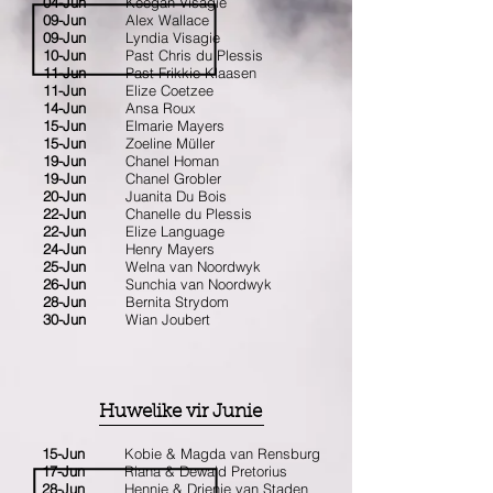
04-Jun
Keegan Visagie
09-Jun
Alex Wallace
09-Jun
Lyndia Visagie
10-Jun
Past Chris du Plessis
11-Jun
Past Frikkie Klaasen
11-Jun
Elize Coetzee
14-Jun
Ansa Roux
15-Jun
Elmarie Mayers
15-Jun
Zoeline Müller
19-Jun
Chanel Homan
19-Jun
Chanel Grobler
20-Jun
Juanita Du Bois
22-Jun
Chanelle du Plessis
22-Jun
Elize Language
24-Jun
Henry Mayers
25-Jun
Welna van Noordwyk
26-Jun
Sunchia van Noordwyk
28-Jun
Bernita Strydom
30-Jun
Wian Joubert
Huwelike vir Junie
15-Jun
Kobie & Magda van Rensburg
17-Jun
Riana & Dewald Pretorius
28-Jun
Hennie & Drienie van Staden