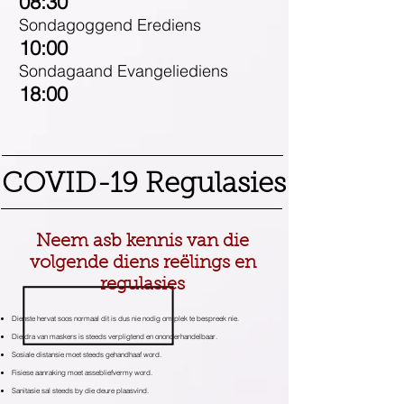
08:30
Sondagoggend Erediens
10:00
Sondagaand Evangeliediens
18:00
COVID-19 Regulasies
Neem asb kennis van die
volgende diens reëlings en
regulasies
Dienste hervat soos normaal dit is dus nie nodig om plek te bespreek nie.
Die dra van maskers is steeds verpligtend en ononderhandelbaar.
Sosiale distansie moet steeds gehandhaaf word.
Fisiese aanraking moet assebliefvermy word.
Sanitasie sal steeds by die deure plaasvind.