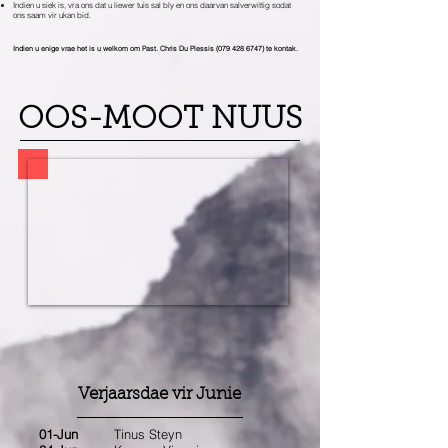
Indien u siek is, vra ons dat u liewer tuis sal bly en ons daarvan salverwittig sodat
ons saam vir ukan bid.
Indien u enige vrae het is u welkom om Past. Chris Du Plessis
(079 428 6747)
te kontak.
OOS-MOOT NUUS
Verjaarsdae vir Junie
01-Jun
Tinus Steyn