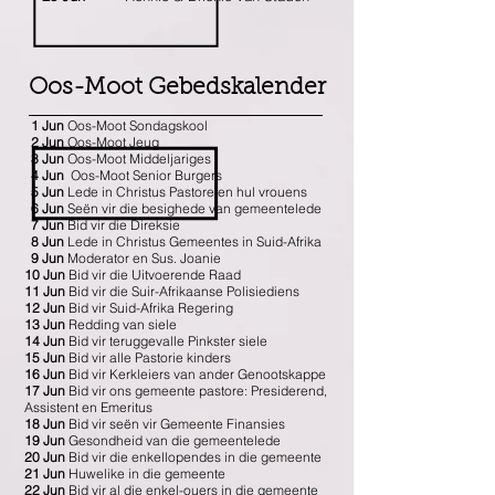
Oos-Moot Gebedskalender
1 Jun
Oos-Moot Sondagskool
2 Jun
Oos-Moot Jeug
3 Jun
Oos-Moot Middeljariges
4 Jun
Oos-Moot Senior Burgers
5 Jun
Lede in Christus Pastore en hul vrouens
6 Jun
Seën vir die besighede van gemeentelede
7
Jun
Bid vir die Direksie
8 Jun
Lede in Christus Gemeentes in Suid-Afrika
9 Jun
Moderator en Sus. Joanie
10 Jun
Bid vir die Uitvoerende Raad
11 Jun
Bid vir die Suir-Afrikaanse Polisiediens
12 Jun
Bid vir Suid-Afrika Regering
13 Jun
Redding van siele
14 Jun
Bid vir teruggevalle Pinkster siele
15 Jun
Bid vir alle Pastorie kinders
16 Jun
Bid vir Kerkleiers van ander Genootskappe
17 Jun
Bid vir ons gemeente pastore: Presiderend,
Assistent en Emeritus
18 Jun
Bid vir seën vir Gemeente Finansies
19 Jun
Gesondheid van die gemeentelede
20 Jun
Bid vir die enkellopendes in die gemeente
21 Jun
Huwelike in die gemeente
22 Jun
Bid vir al die enkel-ouers in die gemeente