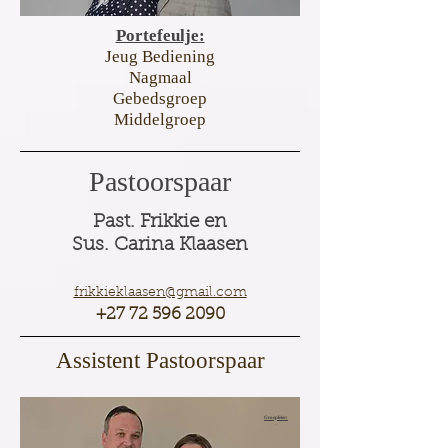
Portefeulje:
Jeug Bediening
Nagmaal
Gebedsgroep
Middelgroep
Pastoorspaar
Past. Frikkie en
Sus. Carina Klaasen
frikkieklaasen@gmail.c
om
+27 72 596 2090
Assistent Pastoorspaar
Groepleier:
.