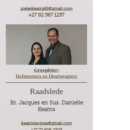
pieterkearns68@gmail.com
+27 82 567 1257
Groepleier
:
Hofmeesters en Deurweagters
Raadslede
Br. Jacques en Sus. Danielle
Kear
ns
kearnsjacques@gmail.com