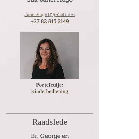
Sus. Janet Hugo
Janet.hugo1@gmail.com
+27 82 815 8149
Portefeulje:
Kinderbediening
Raadslede
Br. George en