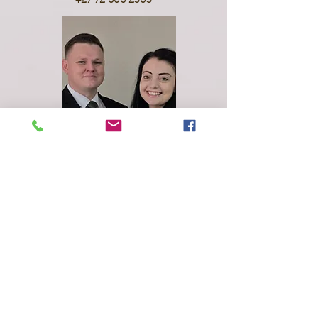
+27 72 606 2303
Groepleier:
Bybelverspreiding
Raadslede
Br. Werner en Sus. Rina
Ninneman