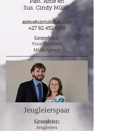
Past. Arrie en
Sus. Cindy Müller
aristos@ci
mlubrifuel.com
+27 82 452 6149
Groepl
eier
:
Visie-Jeuleiers
Middelgroep
Jeugleierspaar
Groepleier:
Jeugleiers